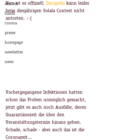
Nun ist es offiziell: 
Dacapella
 kann leider 
contest
beim diesjährigen Solala Contest nicht 
bands
antreten. :-( 
corona
presse
homepage
newsletter
news
Vorhergegangene Infektionen hatten 
schon das Proben unmöglich gemacht, 
jetzt gibt es auch noch Ausfälle, deren 
Quarantänezeit die über den 
Veranstaltungstermin hinaus gehen. 
Schade, schade - aber auch das ist die 
Coronazeit...