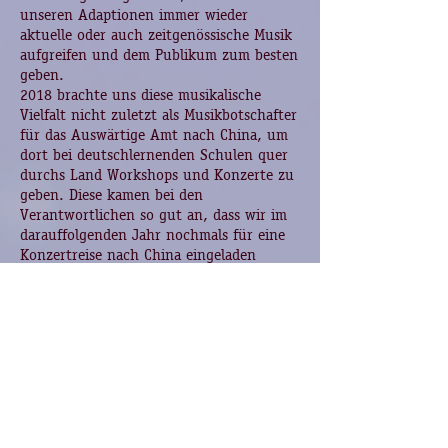
unseren Adaptionen immer wieder
aktuelle oder auch zeitgenössische Musik
aufgreifen und dem Publikum zum besten
geben.
2018 brachte uns diese musikalische
Vielfalt nicht zuletzt als Musikbotschafter
für das Auswärtige Amt nach China, um
dort bei deutschlernenden Schulen quer
durchs Land Workshops und Konzerte zu
geben. Diese kamen bei den
Verantwortlichen so gut an, dass wir im
darauffolgenden Jahr nochmals für eine
Konzertreise nach China eingeladen
wurden und sogar im Deutschen Konsulat
eine Auftrittsmöglichkeit fanden.
Seither veranstalten wir neben eigenen
Konzerten auch Workshops für
bestehende Ensembles, Schülergruppen
oder Arbeitsteams aus der Wirtschaft.