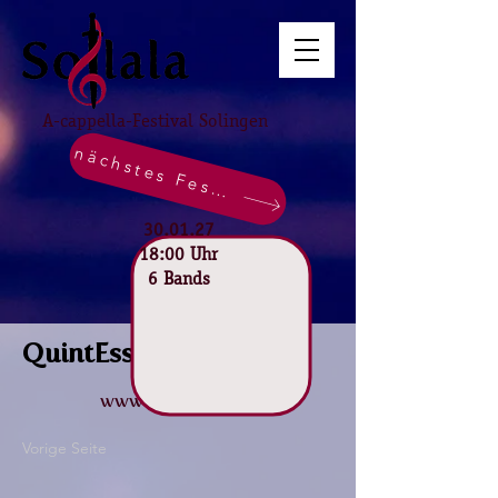
A-cappella-Festival Solingen
nächstes Festival
30.01.27
18:00 Uhr
6 Bands
QuintEssenz
www.5-essenz.net
Vorige Seite