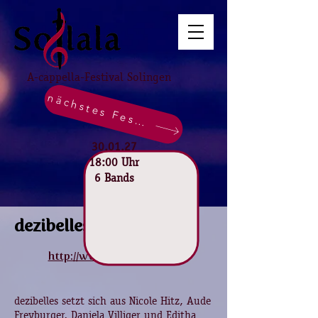
A-cappella-Festival Solingen
nächstes Festival
30.01.27
18:00 Uhr
6 Bands
dezibelles
http://www.dezibelles.ch
dezibelles setzt sich aus Nicole Hitz, Aude
Freyburger, Daniela Villiger und Editha