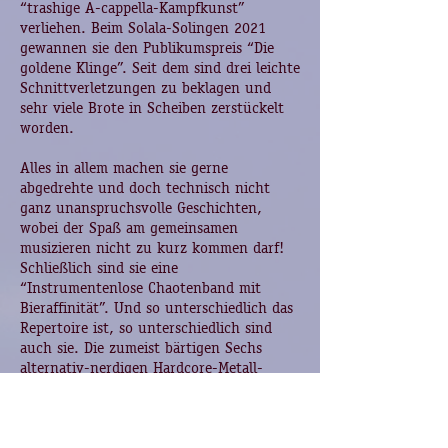
“trashige A-cappella-Kampfkunst”
verliehen. Beim Solala-Solingen 2021
gewannen sie den Publikumspreis “Die
goldene Klinge”. Seit dem sind drei leichte
Schnittverletzungen zu beklagen und
sehr viele Brote in Scheiben zerstückelt
worden.
Alles in allem machen sie gerne
abgedrehte und doch technisch nicht
ganz unanspruchsvolle Geschichten,
wobei der Spaß am gemeinsamen
musizieren nicht zu kurz kommen darf!
Schließlich sind sie eine
“Instrumentenlose Chaotenband mit
Bieraffinität”. Und so unterschiedlich das
Repertoire ist, so unterschiedlich sind
auch sie. Die zumeist bärtigen Sechs
alternativ-nerdigen Hardcore-Metall-
Punk-Rockabillies sind:
Alex (Geschichtenerzählbär), Andreas
(Rockabilly-Baritieftöner) und Julian