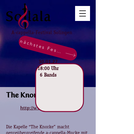
A-cappella-Festival Solingen
nächstes Festival
30.01.27
18:00 Uhr
6 Bands
The Knorke
http://www.theknorke.de
Die Kapelle “The Knorke” macht
genreübergreifende a-cappella-Mucke mit