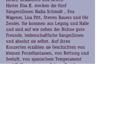
Hinter Elsa K. stecken die fünf
SängernInnen Nadia Schmidt , Eva
Wagener, Lisa Pitt, Steven Bauers und Ole
Zender. Sie kommen aus Leipzig und Halle
und sind auf wie neben der Bühne gute
Freunde, leidenschaftliche SängerInnen
und absolut sie selbst. Auf ihren
Konzerten erzählen sie Geschichten von
kleinen Porzellantassen, von Rettung und
Seeluft, von spanischem Temperament
und Kaffee mit einem Schuss Erotik.
Musik die in keine Schublade passt.
bunt.authentisch.wild
Vorige Seite
Nächste Seite
>
Impressum