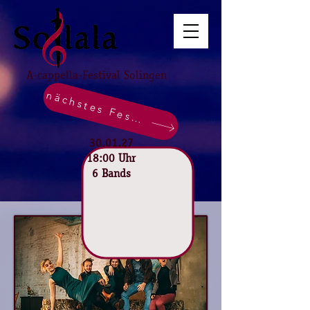
A-cappella-Festival Solingen
nächstes Festival
30.01.27
18:00 Uhr
6 Bands