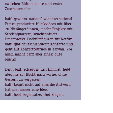
zwischen Bühnenkante und erster
Zuschauerreihe.
baff! gewinnt national wie international
Preise, produziert Musikvideos mit über
70 Mitsänger*innen, macht Projekte mit
Streichquartett, synchronisiert
Dreamworks-Trickfilmfiguren für Netflix.
baff! gibt deutschlandweit Konzerte und
geht auf Konzerttournee in Taiwan. Vor
allem macht baff! aber eines: gute
Musik!
Denn baff! schaut in den Himmel, hebt
aber nie ab. Blickt nach vorne, ohne
Gestern zu vergessen.
baff! kennt nicht auf alles die Antwort,
hat aber immer eine Idee.
baff! liebt Gegensätze. Und Fragen.
„Kannst du hör’n, wie‘s weitergeht? Wie
sich alles um uns rum bewegt und