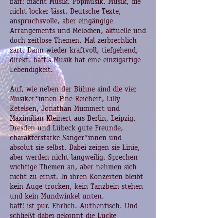
baff! macht Musik. Popmusik. Musik, die
nicht locker lässt. Deutsche Texte,
anspruchsvolle, aber eingängige
Arrangements und Melodien, aktuelle und
doch zeitlose Themen. Mal zerbrechlich
zart. Dann wieder kraftvoll, tiefgehend,
direkt. baff!s Musik hat eine einzigartige
Lebendigkeit.
Auf, wie neben der Bühne sind die vier
Musiker*innen Fine Reichert, Lilly
Ketelsen, Jonathan Mummert und
Maximilian Kleinert aus Berlin, Leipzig,
Dresden und Lübeck gute Freunde,
charakterstarke Sänger*innen und
absolut sie selbst. Dabei zeigen sie Linie,
aber werden nicht langweilig. Sprechen
wichtige Themen an, aber nehmen sich
nicht zu ernst. In ihren Konzerten bleibt
kein Auge trocken, kein Tanzbein stehen
und kein Mundwinkel unten.
baff! ist pur. Ehrlich. Authentisch. Und
schließt dabei gekonnt die Lücke