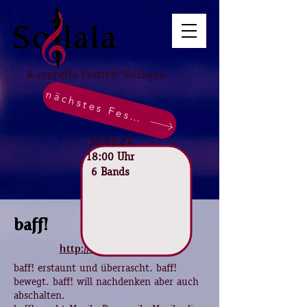
A-cappella-Festival Solingen
nächstes Festival
30.01.27
18:00 Uhr
6 Bands
baff!
http://baff-musik.de
baff! erstaunt und überrascht. baff!
bewegt. baff! will nachdenken aber auch
abschalten.