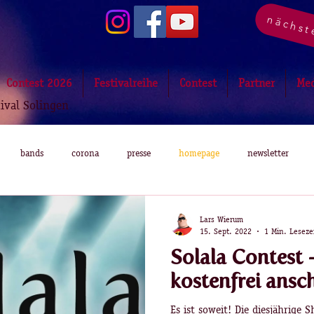
nächst
Contest 2026
Festivalreihe
Contest
Partner
Me
tival Solingen
bands
corona
presse
homepage
newsletter
Lars Wierum
15. Sept. 2022
1 Min. Leseze
Solala Contest 
kostenfrei ansc
Es ist soweit! Die diesjährige 