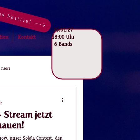
es Festival
30.01.27
18:00 Uhr
dien
Kontakt
6 Bands
news
it
- Stream jetzt
hauen!
Show, unser Solala Contest, den