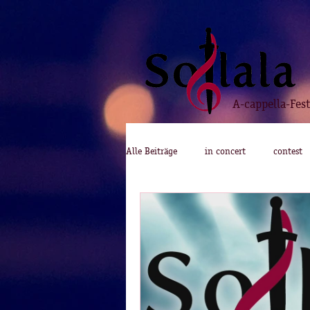
A-cappella-Fes
Alle Beiträge
in concert
contest