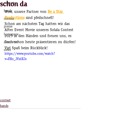
schon da
contest
bands
Wow, unsere Partner von 
Be a Star 
Productions
 sind pfeilschnell!
corona
Schon am nächsten Tag hatten wir das 
presse
After Event Movie unseres Solala Contest 
homepage
2025 in den Händen und freuen uns, es 
Euch schon heute präsentieren zu dürfen!
newsletter
Viel Spaß beim Rückblick!
news
https://www.youtube.com/watch?
v=FHo_JVxlXJs
contest
bands