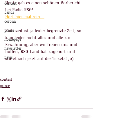
Heute gab es einen schönen Vorbericht 
contest
bei Radio RSG! 
bands
Hört hier mal rein...
corona
presse
Radiozeit ist ja leider begrenzte Zeit, so 
kam leider nicht alles und alle zur 
homepage
Erwähnung, aber wir freuen uns und 
newsletter
hoffen, RSG-Land hat zugehört und 
news
stürzt sich jetzt auf die Tickets! ;o)
contest
presse