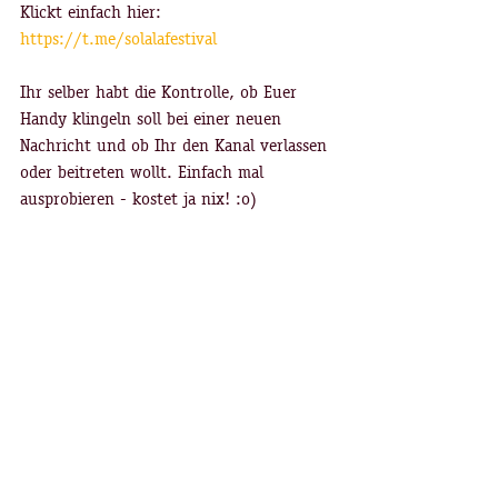
Klickt einfach hier:
https://t.me/solalafestival
Ihr selber habt die Kontrolle, ob Euer 
Handy klingeln soll bei einer neuen 
Nachricht und ob Ihr den Kanal verlassen 
oder beitreten wollt. Einfach mal 
ausprobieren - kostet ja nix! :o)
Wir hoffen, Euch bald zu sehen!
Online beim So la la Contest, im Telegram 
Kanal oder spätestens 2022 live im 
Konzertsaal! :o)
contest
bands
corona