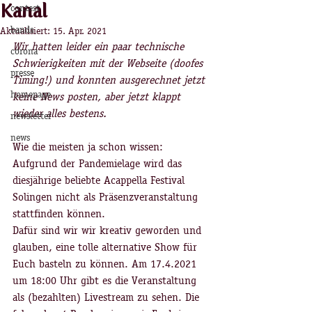
Kanal
contest
bands
Aktualisiert:
15. Apr. 2021
Wir hatten leider ein paar technische 
corona
Schwierigkeiten mit der Webseite (doofes 
presse
Timing!) und konnten ausgerechnet jetzt 
homepage
keine News posten, aber jetzt klappt 
wieder alles bestens.
newsletter
news
Wie die meisten ja schon wissen: 
Aufgrund der Pandemielage wird das 
diesjährige beliebte Acappella Festival 
Solingen nicht als Präsenzveranstaltung 
stattfinden können.
Dafür sind wir wir kreativ geworden und 
glauben, eine tolle alternative Show für 
Euch basteln zu können. Am 17.4.2021 
um 18:00 Uhr gibt es die Veranstaltung 
als (bezahlten) Livestream zu sehen. Die 